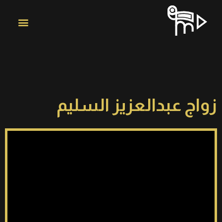
زواج عبدالعزيز السليم